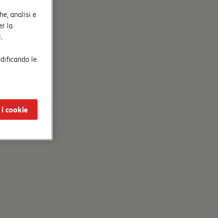
he, analisi e
er la
.
odificando le
 i cookie