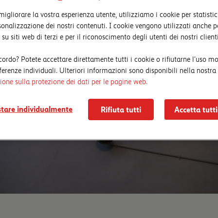
 migliorare la vostra esperienza utente, utilizziamo i cookie per statistic
sonalizzazione dei nostri contenuti. I cookie vengono utilizzati anche p
 su siti web di terzi e per il riconoscimento degli utenti dei nostri clienti
cordo? Potete accettare direttamente tutti i cookie o rifiutarne l’uso m
ferenze individuali. Ulteriori informazioni sono disponibili nella nostra
ione sulla protezione dei dati per le pagine web.
tare individualmente
Rifiuta tutti
Accetta tutti