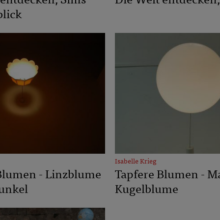
 entdecken, Sims
Die Welt entdecken,
lick
Isabelle Krieg
Blumen - Linzblume
Tapfere Blumen - M
unkel
Kugelblume