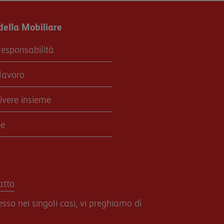
ella Mobiliare
responsabilità
lavoro
vivere insieme
ne
atto
esso nei singoli casi, vi preghiamo di