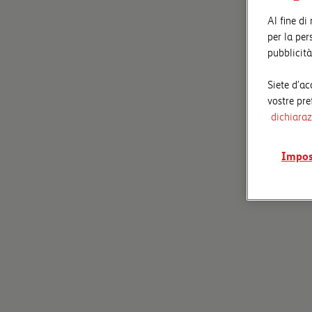
Al fine di
per la per
pubblicità
Siete d’ac
vostre pre
dichiaraz
Impos